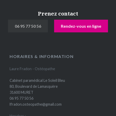
Prenez contact
06 95 77 50 56
Rendez-vous en ligne
HORAIRES & INFORMATION
Laure Fradon - Ostéopathe
Cabinet paramédical Le Soleil Bleu
80, Boulevard de Lamasquère
31600 MURET
06 95 77 50 56
lfradon.osteopathe@gmail.com
Horaires :