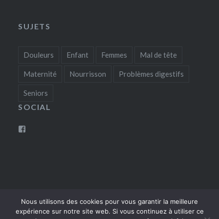
SUJETS
Douleurs
Enfant
Femmes
Mal de tête
Maternité
Nourrisson
Problèmes digestifs
Seniors
SOCIAL
Voir
le
profil
de
osteopathemuretlaurefradon
sur
Facebook
Nous utilisons des cookies pour vous garantir la meilleure
expérience sur notre site web. Si vous continuez à utiliser ce