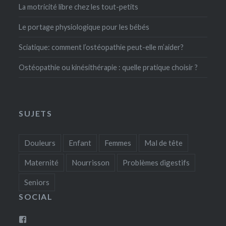
La motricité libre chez les tout-petits
Le portage physiologique pour les bébés
Sciatique: comment l’ostéopathie peut-elle m’aider?
Ostéopathie ou kinésithérapie : quelle pratique choisir ?
SUJETS
Douleurs
Enfant
Femmes
Mal de tête
Maternité
Nourrisson
Problèmes digestifs
Seniors
SOCIAL
Voir