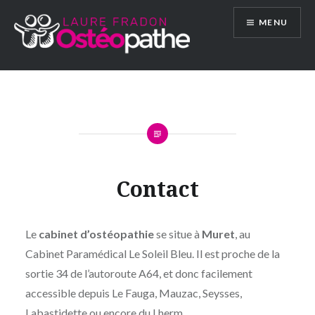
Aller
MENU
au
contenu
Contact
Le
cabinet d’ostéopathie
se situe à
Muret
, au
Cabinet Paramédical Le Soleil Bleu. Il est proche de la
sortie 34 de l’autoroute A64, et donc facilement
accessible depuis Le Fauga, Mauzac, Seysses,
Labastidette ou encore du Lherm.