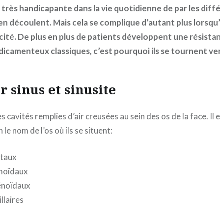
 très handicapante dans la vie quotidienne de par les diff
 découlent. Mais cela se complique d’autant plus lorsqu’e
cité. De plus en plus de patients développent une résista
icamenteux classiques, c’est pourquoi ils se tournent ver
r sinus et sinusite
 cavités remplies d’air creusées au sein des os de la face. Il e
le nom de l’os où ils se situent:
ntaux
moïdaux
énoïdaux
llaires