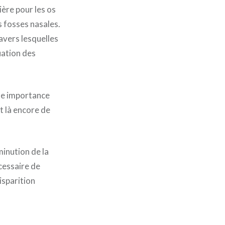
ière pour les os
s fosses nasales.
avers lesquelles
uation des
ne importance
it là encore de
minution de la
écessaire de
isparition