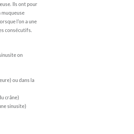
use. Ils ont pour
La muqueuse
lorsque l’on a une
s consécutifs.
sinusite on
eure) ou dans la
du crâne)
une sinusite)