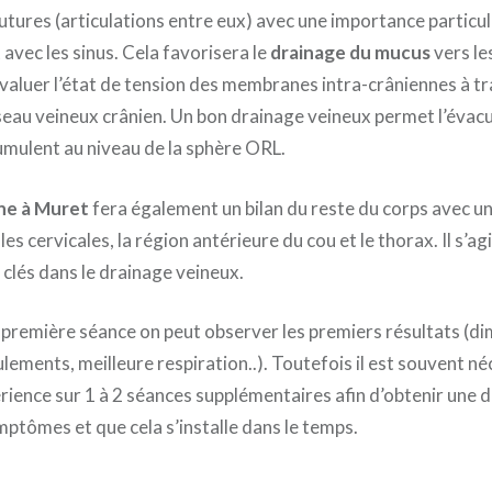
sutures (articulations entre eux) avec une importance particul
 avec les sinus. Cela favorisera le
drainage du mucus
vers le
évaluer l’état de tension des membranes intra-crâniennes à tr
réseau veineux crânien. Un bon drainage veineux permet l’évac
cumulent au niveau de la sphère ORL.
he à Muret
fera également un bilan du reste du corps avec u
les cervicales, la région antérieure du cou et le thorax. Il s’ag
 clés dans le drainage veineux.
 première séance on peut observer les premiers résultats (di
lements, meilleure respiration..). Toutefois il est souvent n
rience sur 1 à 2 séances supplémentaires afin d’obtenir une d
ptômes et que cela s’installe dans le temps.