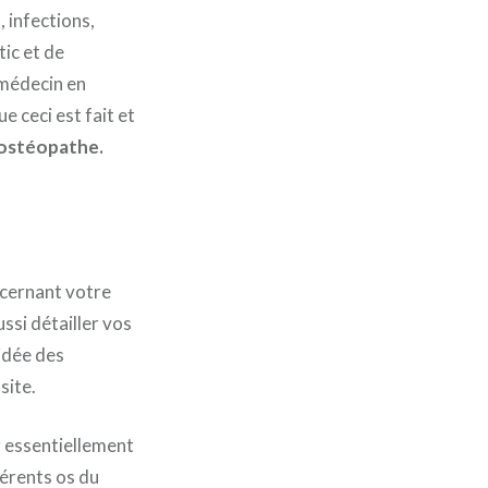
 infections,
tic et de
e médecin en
 ceci est fait et
ostéopathe.
ncernant votre
ssi détailler vos
 idée des
site.
r essentiellement
férents os du