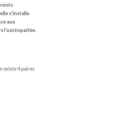
érents
lle s’installe
nce aux
s l’ostéopathie.
n existe 4 paires