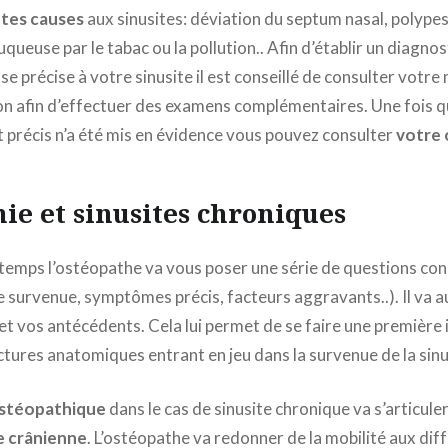
ntes causes
aux sinusites: déviation du septum nasal, polypes,
uqueuse par le tabac ou la pollution.. Afin d’établir un diagnos
se précise à votre sinusite il est conseillé de consulter votr
on afin d’effectuer des examens complémentaires. Une fois que
 précis n’a été mis en évidence vous pouvez consulter
votre 
ie et sinusites chroniques
temps l’ostéopathe va vous poser une série de questions co
 survenue, symptômes précis, facteurs aggravants..). Il va au
et vos antécédents. Cela lui permet de se faire une première
tures anatomiques entrant en jeu dans la survenue de la sinu
ostéopathique
dans le cas de sinusite chronique va s’articule
e crânienne
. L’ostéopathe va redonner de la mobilité aux dif