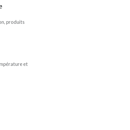
e
on, produits
empérature et