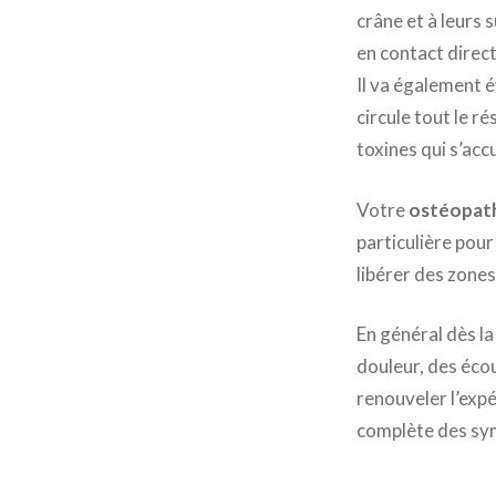
crâne et à leurs 
en contact direct
Il va également 
circule tout le 
toxines qui s’ac
Votre
ostéopat
particulière pour 
libérer des zones
En général dès la
douleur, des écou
renouveler l’expé
complète des sym