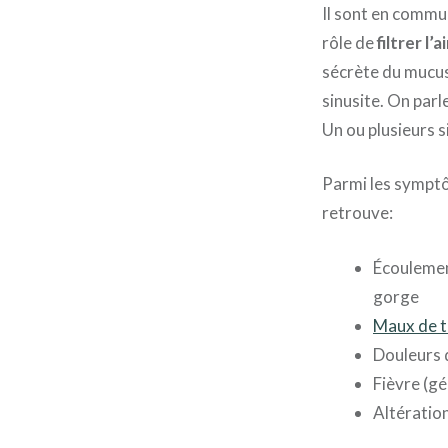
Il sont en commun
rôle de
filtrer l’ai
sécrète du mucus 
sinusite. On parl
Un ou plusieurs s
Parmi les symptôm
retrouve:
Écoulement
gorge
Maux de 
Douleurs d
Fièvre (gé
Altération