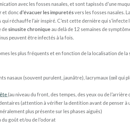
ication avec les fosses nasales, et sont tapissés d’une muque
r
et donc
d’évacuer les impuretés
vers les fosses nasales. 
qui réchauffe l’air inspiré. C’est cette dernière qui s’infecte 
e de
sinusite chronique
au delà de 12 semaines de symptôme
inus peuvent être infectés à la fois.
es les plus fréquents et en fonction de la localisation de la 
s nasaux (souvent purulent, jaunâtre), lacrymaux (œil qui pl
tête
(au niveau du front, des tempes, des yeux ou de l’arrière 
entaires (attention à vérifier la dentition avant de penser à 
néralement plus présente sur les phases aiguës)
 du goût et/ou de l’odorat