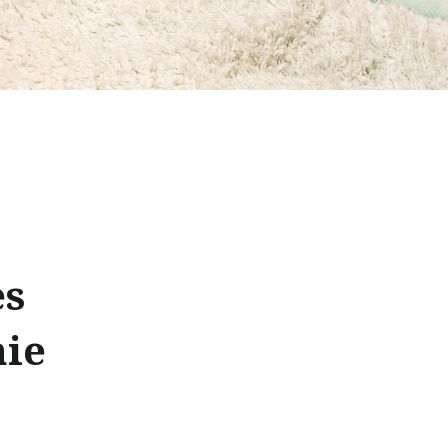
es
hie