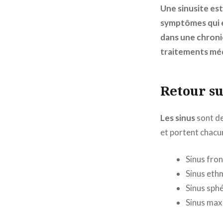
Une sinusite est
symptômes qui en
dans une chroni
traitements méd
Retour su
Les sinus
sont des
et portent chacun 
Sinus fro
Sinus eth
Sinus sph
Sinus maxi