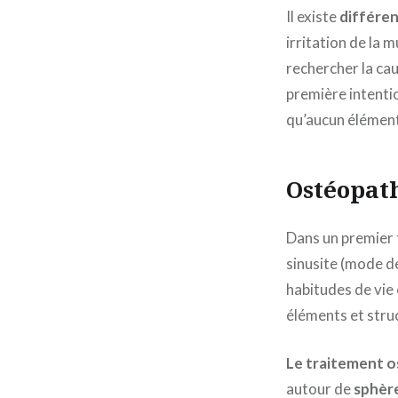
Il existe
différe
irritation de la m
rechercher la cau
première intenti
qu’aucun élément
Ostéopath
Dans un premier 
sinusite (mode de
habitudes de vie 
éléments et struc
Le traitement 
autour de
sphèr