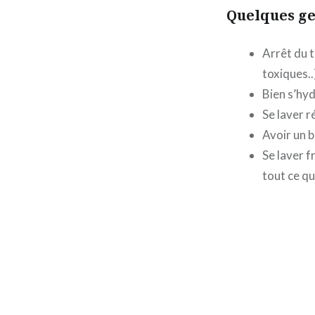
Quelques ge
Arrêt du t
toxiques..
Bien s’hyd
Se laver 
Avoir un b
Se laver 
tout ce qu