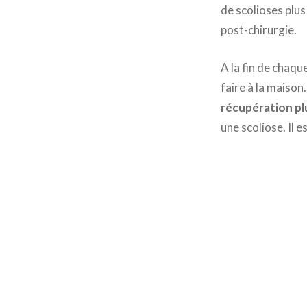
de scolioses plus
post-chirurgie.
A la fin de chaqu
faire à la maison
récupération pl
une scoliose. Il e
Navigation
de
l’article