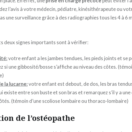
en place. En effet, une
prise en charge précoce
peut éviter l’
ez l’avis à votre médecin, pédiatre, kinésithérapeute ou vo
as une surveillance grâce à des radiographies tous les 4 à 6 
s deux signes importants sont à vérifier:
ité:
votre enfant a les jambes tendues, les pieds joints et se 
si une gibbosité/bosse s’affiche au niveau des côtes. (témoi
e)
e la lucarne:
votre enfant est debout, de dos, les bras tendus
ui existe entre son buste et son bras et remarquez s’il y a une
côtés. (témoin d’une scoliose lombaire ou thoraco-lombaire)
ion de l’ostéopathe