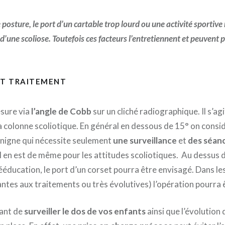
osture, le port d’un cartable trop lourd ou une activité sportive
d’une scoliose. Toutefois ces facteurs l’entretiennent et peuvent p
ET TRAITEMENT
esure via
l’angle de Cobb
sur un cliché radiographique. Il s’ag
la colonne scoliotique. En général en dessous de 15° on considè
énigne qui nécessite seulement
une surveillance
et
des séan
l en est de même pour les attitudes scoliotiques. Au dessus 
ééducation, le port d’un corset pourra être envisagé. Dans l
antes aux traitements ou très évolutives) l’opération pourra 
tant de
surveiller le dos de vos enfants
ainsi que l’évolution d