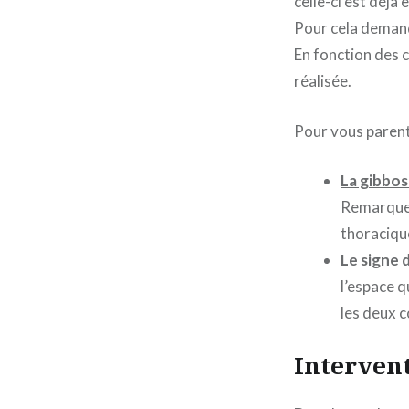
celle-ci est déjà 
Pour cela demand
En fonction des c
réalisée.
Pour vous parent
La gibbos
Remarquez 
thoraciqu
Le signe d
l’espace q
les deux 
Intervent