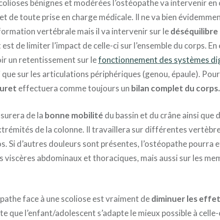
scolioses bénignes et modérées l’ostéopathe va intervenir e
 et de toute prise en charge médicale. Il ne va bien évidemmen
formation vertébrale mais il va intervenir sur le
déséquilibre 
t est de limiter l’impact de celle-ci sur l’ensemble du corps. En
ir un retentissement sur le
fonctionnement des systèmes dig
i que sur les articulations périphériques (genou, épaule). Pour
uret
effectuera comme toujours un
bilan complet du corps.
ssurera de la
bonne mobilité
du bassin et du crâne ainsi que 
trémités de la colonne. Il travaillera sur différentes vertèbre
s. Si d’autres douleurs sont présentes, l’ostéopathe pourra 
es viscères abdominaux et thoraciques, mais aussi sur les m
opathe face à une scoliose est vraiment de
diminuer les effe
rte que l’enfant/adolescent s’adapte le mieux possible à celle-c