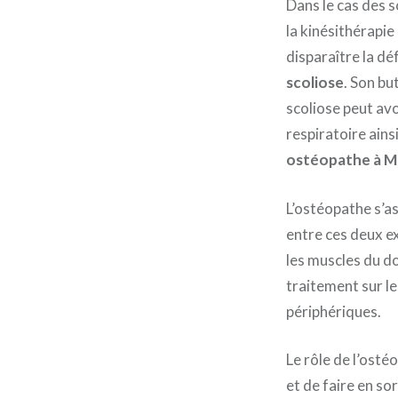
Dans le cas des 
la kinésithérapie
disparaître la dé
scoliose
. Son bu
scoliose peut avo
respiratoire ains
ostéopathe à M
L’ostéopathe s’a
entre ces deux ex
les muscles du do
traitement sur l
périphériques.
Le rôle de l’osté
et de faire en so