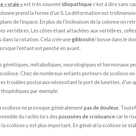
e « vraie »
est très souvent
idiopathique
c’est à dire sans c
colonne prend la forme d’un S. La déformation est tridimension
 plans de l’espace. En plus de l’inclinaison de la colonne on re
es vertèbres. Les côtes étant attachées aux vertèbres, celles
 dans la rotation. Cela crée une
gibbosité
/ bosse dans le do
orsque l’enfant est penché en avant.
s génétiques, métaboliques, neurologiques et hormonaux pe
la scoliose. Chez de nombreux enfants porteurs de scoliose on
s troubles posturaux nécessitant le port de lunettes, d’un a
rthopédiques par exemple.
la scoliose ne provoque généralement
pas de douleur.
Toutefo
ensemble du rachis lors des
poussées de croissance
car le ri
a scoliose y est plus important. En général la scoliose se stabil