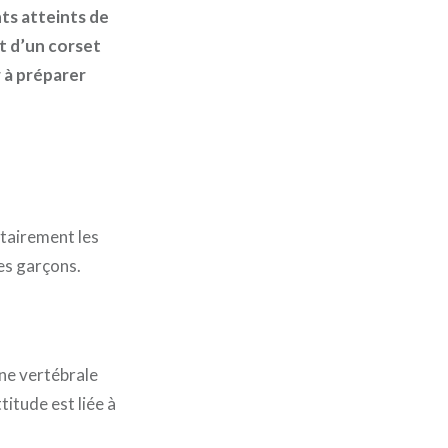
nts atteints de
rt d’un corset
r à préparer
tairement les
les garçons.
nne vertébrale
titude est liée à