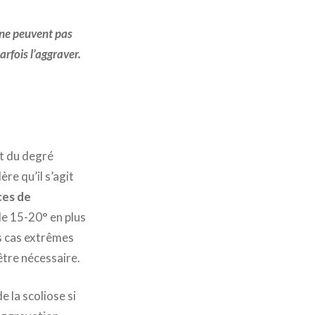
 ne peuvent pas
arfois l’aggraver.
it du degré
re qu’il s’agit
ces de
de 15-20° en plus
es cas extrêmes
être nécessaire.
e la scoliose si