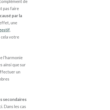
n complément de
t pas faire
causé par la
 effet, une
estif
,
 cela votre
de l’harmonie
s ainsi que sur
effectuer un
embres
ts secondaires
i. Dans les cas