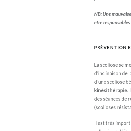
NB: Une mauvaise p
être responsables 
PRÉVENTION 
La scoliose se m
d’inclinaison de 
d’une scoliose b
kinésithérapie.
I
des séances de r
(scolioses résist
Il est très impor