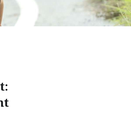
t:
nt