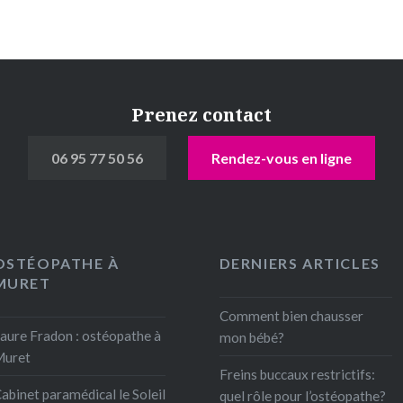
Prenez contact
06 95 77 50 56
Rendez-vous en ligne
OSTÉOPATHE À
DERNIERS ARTICLES
MURET
Comment bien chausser
aure Fradon : ostéopathe à
mon bébé?
Muret
Freins buccaux restrictifs:
abinet paramédical le Soleil
quel rôle pour l’ostéopathe?