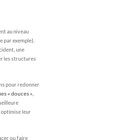
ent au niveau
re par exemple).
cident, une
er les structures
ons pour redonner
es « douces »
,
meilleure
 optimise leur
acer ou faire