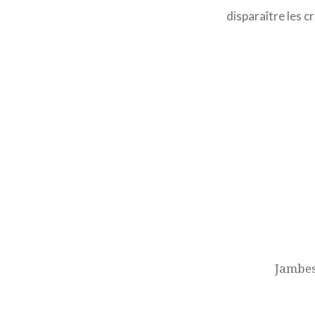
disparaître les cr
Navigation
de
l’article
Jambes