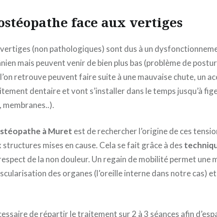
’ostéopathe face aux vertiges
 vertiges (non pathologiques) sont dus à un dysfonctionnem
ânien mais peuvent venir de bien plus bas (problème de postu
l’on retrouve peuvent faire suite à une mauvaise chute, un ac
itement dentaire et vont s’installer dans le temps jusqu’à fig
s, membranes..).
stéopathe à Muret
est de rechercher l’origine de ces tensi
x structures mises en cause. Cela se fait grâce à des
techniqu
respect de la non douleur. Un regain de mobilité permet une 
scularisation des organes (l’oreille interne dans notre cas) et
cessaire de répartir le traitement sur 2 à 3 séances afin d’esp