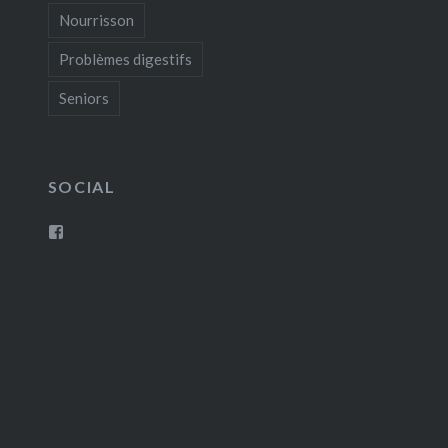
Nourrisson
Problèmes digestifs
Seniors
SOCIAL
Voir
le
profil
de
osteopathemuretlaurefradon
sur
Facebook