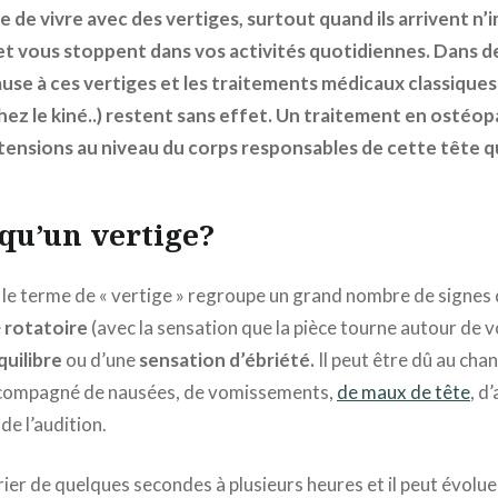
cile de vivre avec des vertiges, surtout quand ils arrivent 
 et vous stoppent dans vos activités quotidiennes. Dans 
cause à ces vertiges et les traitements médicaux classiqu
hez le kiné..) restent sans effet. Un traitement en ostéo
tensions au niveau du corps responsables de cette tête q
 qu’un vertige?
e le terme de « vertige » regroupe un grand nombre de signes 
e
rotatoire
(avec la sensation que la pièce tourne autour de v
uilibre
ou d’une
sensation d’ébriété.
Il peut être dû au ch
accompagné de nausées, de vomissements,
de maux de tête
, d
de l’audition.
ier de quelques secondes à plusieurs heures et il peut évolue