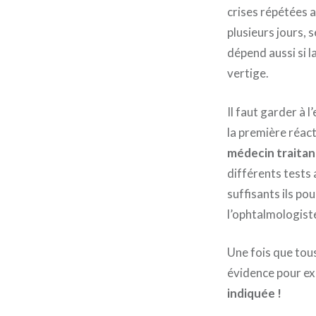
crises répétées a
plusieurs jours, 
dépend aussi si l
vertige.
Il faut garder à
la première réact
médecin traitan
différents tests 
suffisants ils po
l’ophtalmologist
Une fois que tou
évidence pour exp
indiquée !