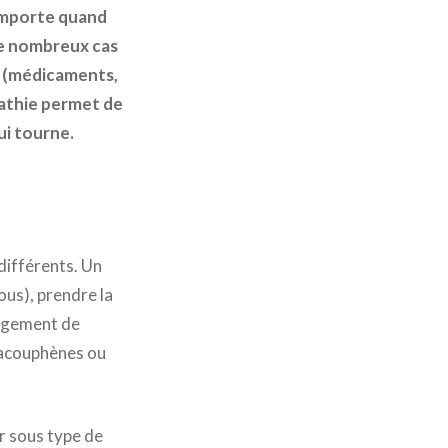
n’importe quand
de nombreux cas
es (médicaments,
pathie permet de
ui tourne.
différents. Un
ous), prendre la
angement de
’acouphènes ou
r sous type de