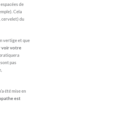
u espacées de
emple). Cela
, cervelet) du
n vertige et que
r voir votre
 pratiquera
e sont pas
e,
’a été mise en
éopathe est