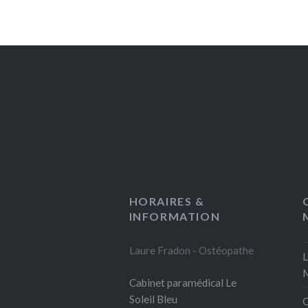
HORAIRES &
INFORMATION
Laure Fradon - Ostéopathe
L
Cabinet paramédical Le
Soleil Bleu
C