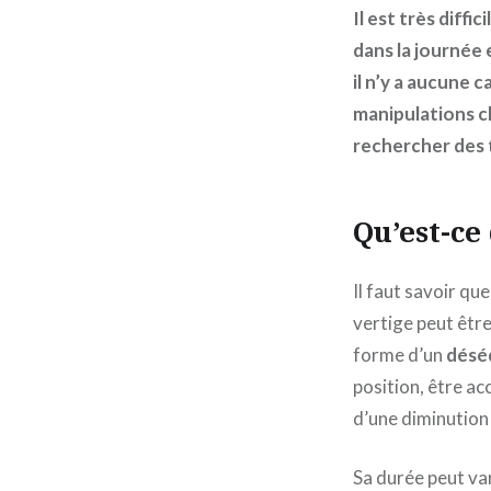
Il est très diffi
dans la journée
il n’y a aucune 
manipulations c
rechercher des 
Qu’est-ce
Il faut savoir qu
vertige peut êtr
forme d’un
déséq
position, être 
d’une diminution 
Sa durée peut var