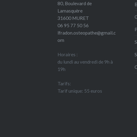
80, Boulevard de
B
Lamasquère
G
31600 MURET
06 95 77 50 56
P
lfradon.osteopathe@gmail.c
om
S
Horaires :
S
du lundi au vendredi de 9h à
C
19h
Tarifs:
Tarif unique: 55 euros