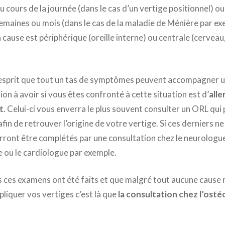
u cours de la journée (dans le cas d’un vertige positionnel) o
semaines ou mois (dans le cas de la maladie de Ménière par ex
a cause est périphérique (oreille interne) ou centrale (cerveau
 l’esprit que tout un tas de symptômes peuvent accompagner u
ion à avoir si vous êtes confronté à cette situation est d’
alle
t
. Celui-ci vous enverra le plus souvent consulter un ORL qui
afin de retrouver l’origine de votre vertige. Si ces derniers n
urront être complétés par une consultation chez le neurologu
e ou le cardiologue par exemple.
s ces examens ont été faits et que malgré tout aucune cause n
liquer vos vertiges c’est là que
la consultation chez l’ost